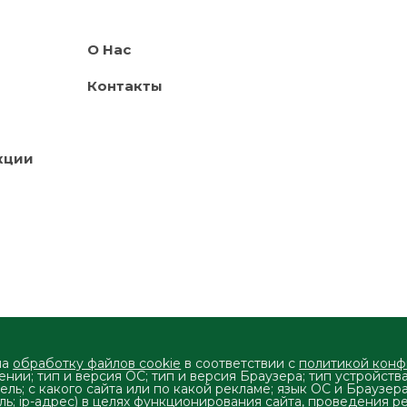
О Нас
Контакты
кции
на
обработку файлов cookie
в соответствии с
политикой кон
нии; тип и версия ОС; тип и версия Браузера; тип устройств
ель; с какого сайта или по какой рекламе; язык ОС и Браузер
та —
ь; ip-адрес) в целях функционирования сайта, проведения р