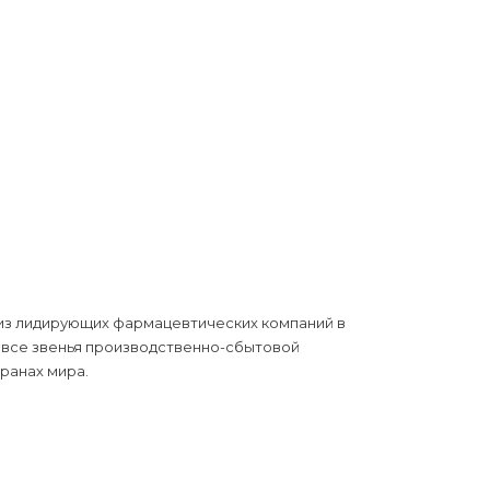
 из лидирующих фармацевтических компаний в
 все звенья производственно-сбытовой
ранах мира.