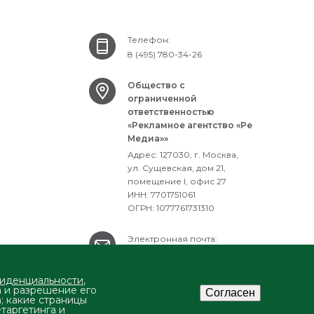
Телефон:
8 (495) 780-34-26
Общество с
ограниченной
ответственностью
«Рекламное агентство «Ре
Медиа»»
Адрес: 127030, г. Москва,
ул. Сущевская, дом 21,
помещение I, офис 27
ИНН: 7701751061
ОГРН: 1077761731310
Электронная почта:
mailbox@ra-remedia.ru
фиденциальности
,
а и разрешение его
Согласен
а; какие страницы
етаргетинга и