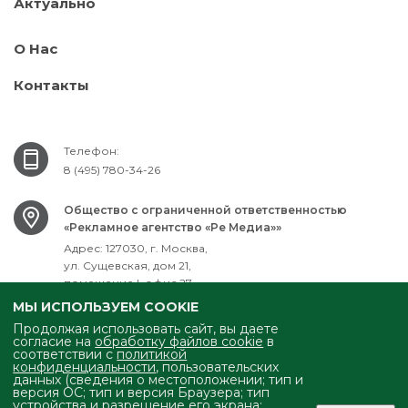
Актуально
О Нас
Контакты
Телефон:
8 (495) 780-34-26
Общество с ограниченной ответственностью
«Рекламное агентство «Ре Медиа»»
Адрес: 127030, г. Москва,
ул. Сущевская, дом 21,
помещение I, офис 27
ИНН: 7701751061
МЫ ИСПОЛЬЗУЕМ COOKIE
ОГРН: 1077761731310
Продолжая использовать сайт, вы даете
согласие на
обработку файлов cookie
в
соответствии с
политикой
Электронная почта:
mailbox@ra-remedia.ru
конфиденциальности
, пользовательских
данных (сведения о местоположении; тип и
версия ОС; тип и версия Браузера; тип
устройства и разрешение его экрана;