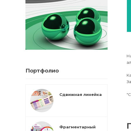
На
а
Портфолио
К
За
Сдвижная линейка
"С
Фрагментарный