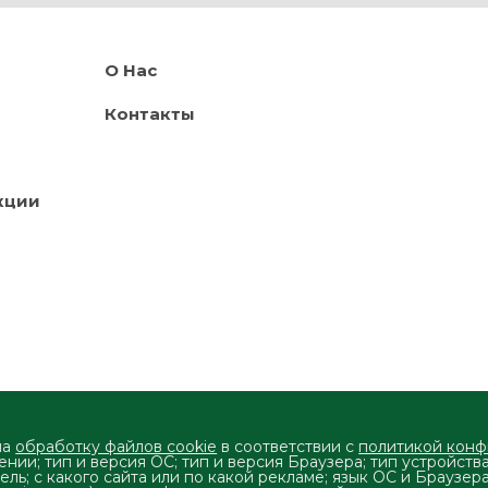
О Нас
Контакты
кции
на
обработку файлов cookie
в соответствии с
политикой кон
нии; тип и версия ОС; тип и версия Браузера; тип устройств
ель; с какого сайта или по какой рекламе; язык ОС и Браузер