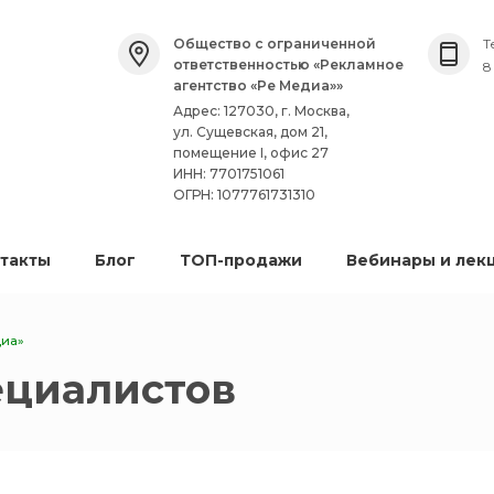
Общество с ограниченной
Т
ответственностью «Рекламное
8
агентство «Ре Медиа»»
Адрес: 127030, г. Москва,
ул. Сущевская, дом 21,
помещение I, офис 27
ИНН: 7701751061
ОГРН: 1077761731310
такты
Блог
ТОП-продажи
Вебинары и лек
диа»
ециалистов