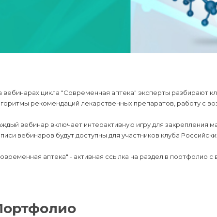
 вебинарах цикла "Современная аптека" эксперты разбирают к
лгоритмы рекомендаций лекарственных препаратов, работу с в
аждый вебинар включает интерактивную игру для закрепления м
писи вебинаров будут доступны для участников клуба Российских
овременная аптека" - активная ссылка на раздел в портфолио с
Портфолио