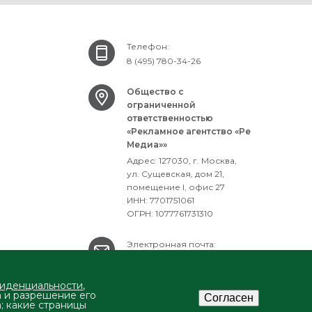
Телефон:
8 (495) 780-34-26
Общество с
ограниченной
ответственностью
«Рекламное агентство «Ре
Медиа»»
Адрес: 127030, г. Москва,
ул. Сущевская, дом 21,
помещение I, офис 27
ИНН: 7701751061
ОГРН: 1077761731310
Электронная почта:
mailbox@ra-remedia.ru
фиденциальности
,
а и разрешение его
Согласен
а; какие страницы