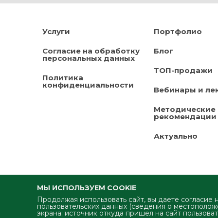
Услуги
Портфолио
Согласие на обработку
Блог
персональных данных
ТОП-продажи
Политика
конфиденциальности
Вебинары и ле
Методические
рекомендации
Актуально
МЫ ИСПОЛЬЗУЕМ COOKIE
Продолжая использовать сайт, вы даете согласие 
пользовательских данных (сведения о местоположе
экрана; источник откуда пришел на сайт пользоват