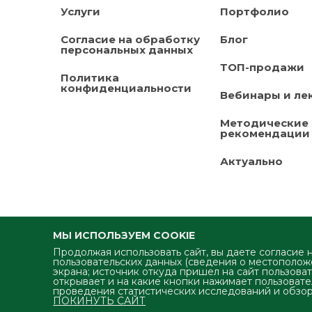
Услуги
Портфолио
Согласие на обработку
Блог
персональных данных
ТОП-продажи
Политика
конфиденциальности
Вебинары и ле
Методические
рекомендации
Актуально
МЫ ИСПОЛЬЗУЕМ COOKIE
Продолжая использовать сайт, вы даете согласие 
пользовательских данных (сведения о местоположе
экрана; источник откуда пришел на сайт пользоват
Успешное продвижение продук
открывает и на какие кнопки нажимает пользовател
проведения статистических исследований и обзоро
наша работа
ПОКИНУТЬ САЙТ