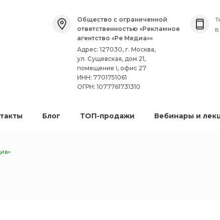
Общество с ограниченной
Т
ответственностью «Рекламное
8
агентство «Ре Медиа»»
Адрес: 127030, г. Москва,
ул. Сущевская, дом 21,
помещение I, офис 27
ИНН: 7701751061
ОГРН: 1077761731310
такты
Блог
ТОП-продажи
Вебинары и лек
диа»