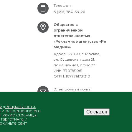
Телефон:
8 (495) 780-34-26
Общество с
ограниченной
ответственностью
«Рекламное агентство «Ре
Медиа»»
Адрес: 127030, г. Москва,
ул. Сущевская, дом 21,
помещение I, офис 27
ИНН: 7701751061
ОГРН: 1077761731310
Электронная почта:
mailbox@ra-remedia.ru
фиденциальности
,
а и разрешение его
Согласен
а; какие страницы
етаргетинга и
окиньте сайт